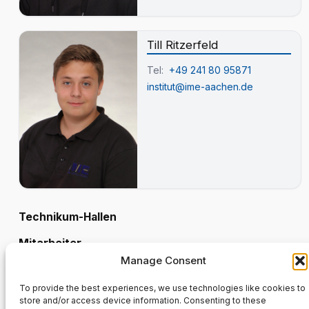
Till Ritzerfeld
Tel:
+49 241 80 95871
institut@ime-aachen.de
Technikum-Hallen
Mitarbeiter
Manage Consent
Ali Sahin
To provide the best experiences, we use technologies like cookies to
Tel:
+49 241 80 95877
store and/or access device information. Consenting to these