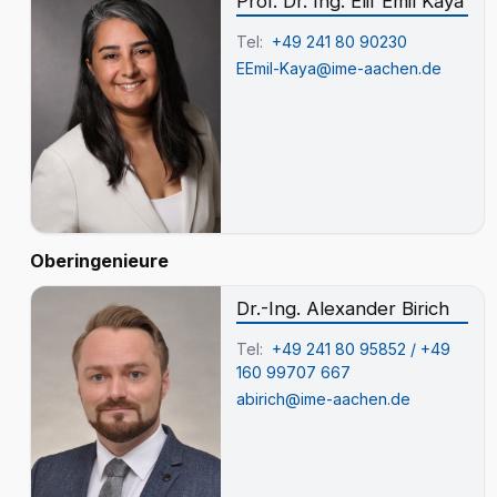
Prof. Dr. Ing. Elif Emil Kaya
Tel:
+49 241 80 90230
EEmil-Kaya@ime-aachen.de
Oberingenieure
Dr.-Ing. Alexander Birich
Tel:
+49 241 80 95852 / +49
160 99707 667
abirich@ime-aachen.de