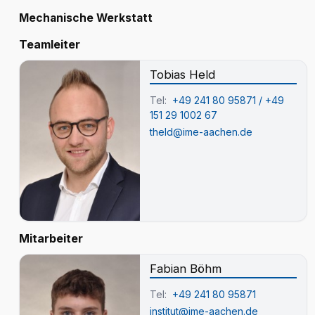
Mechanische Werkstatt
Teamleiter
Tobias Held
Tel:
+49 241 80 95871 / +49
151 29 1002 67
theld@ime-aachen.de
Mitarbeiter
Fabian Böhm
Tel:
+49 241 80 95871
institut@ime-aachen.de