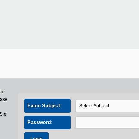
lte
isse
Exam Subject:
Sie
Password:
Login