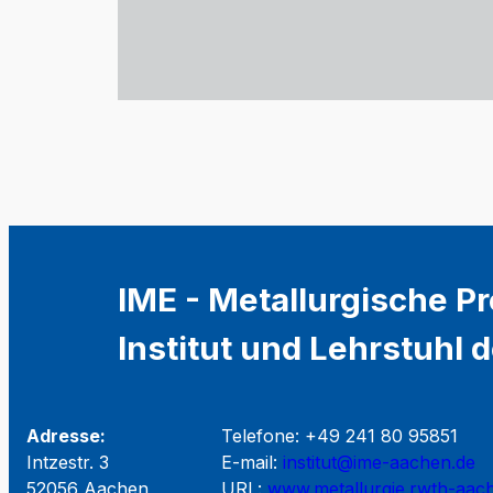
IME - Metallurgische P
Institut und Lehrstuhl
Adresse:
Telefone: +49 241 80 95851
Intzestr. 3
E-mail:
institut@ime-aachen.de
52056 Aachen
URL:
www.metallurgie.rwth-aac