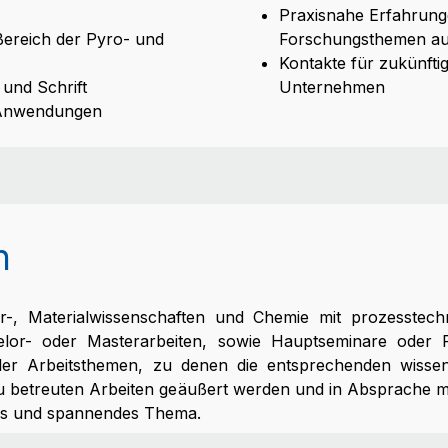
Praxisnahe Erfahrunge
 Bereich der Pyro- und
Forschungsthemen aus
Kontakte für zukünfti
und Schrift
Unternehmen
e Anwendungen
n
r-, Materialwissenschaften und Chemie mit prozesstec
elor- oder Masterarbeiten, sowie Hauptseminare oder P
ler Arbeitsthemen, zu denen die entsprechenden wissens
etreuten Arbeiten geäußert werden und in Absprache mit d
ntes und spannendes Thema.