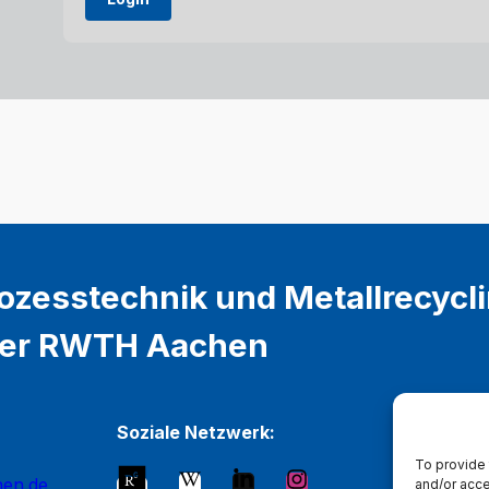
rozesstechnik und Metallrecycl
 der RWTH Aachen
Soziale Netzwerk:
To provide 
hen.de
and/or acce