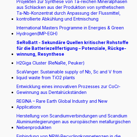
Projekten zur Synthese von Ta-reichen Mineralphasen
aus Schlacken aus der Produktion von synthetischem
Ta-Nb-Konzentrat durch Anpassung der Flussmittel,
kontrollierte Abkühlung und Entmischung
International Masters Programme in Energies & Green
Hydrogen(IMP-EGH)
SeRoBatt - Sekundäre Quellen kritischer Rohstoffe
für die Batteriezellfertigung – Potenziale, Rückge-
winnung, Resynthese
H2Giga Cluster (ReNaRe, Peuker)
ScaVanger. Sustainable supply of Nb, Sc and V from
liquid waste from TiO2 plants
Entwicklung eines innovativen Prozesses zur CoCr-
Gewinnung aus Dentalrückständen
REGINA – Rare Earth Global Industry and New
Applications
Herstellung von Scandiumverbindungen und Scandium
Aluminiumlegierungen aus europäischen metallurgischen
Nebenprodukten
Einbindung von NRW-Recyclingkompetenzen in die