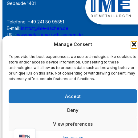
Gebäude 1401
Telefone: +49 241 80 95851
E-mail:
institut@ime-aachen.de
URL:
www.metallurgie.rwth-aachen.de
Manage Consent
Soziale Netzwerk:
To provide the best experiences, we use technologies like cookies to
store and/or access device information. Consenting to these
technologies will allow us to process data such as browsing behavior
or unique IDs on this site. Not consenting or withdrawing consent, may
adversely affect certain features and functions.
Impressum
Accept
Datenschutzerklärung
Deny
Startseite
View preferences
EN
Impressum