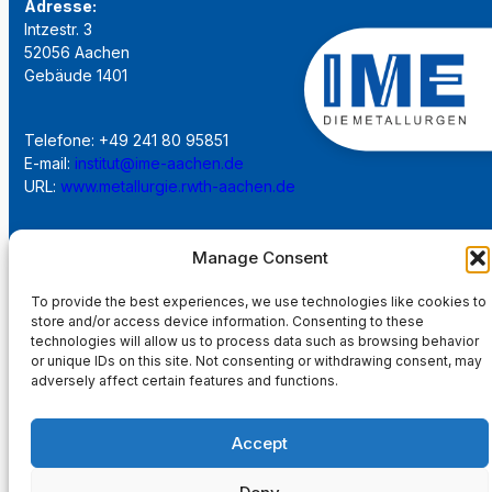
Adresse:
Intzestr. 3
52056 Aachen
Gebäude 1401
Telefone: +49 241 80 95851
E-mail:
institut@ime-aachen.de
URL:
www.metallurgie.rwth-aachen.de
Soziale Netzwerk:
Manage Consent
To provide the best experiences, we use technologies like cookies to
store and/or access device information. Consenting to these
technologies will allow us to process data such as browsing behavior
or unique IDs on this site. Not consenting or withdrawing consent, may
Impressum
adversely affect certain features and functions.
Datenschutzerklärung
Accept
Startseite