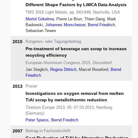
Different Shape Factors by LiMCA Data Analysis
TMS 2016 Light Metals, pp. 843-848, Nashville, USA
Mertol Gökelma
, Pierre Le Brun, Thien Dang, Mark
Badowski,
Johannes Morscheiser
,
Bernd Friedrich
,
Sebastian Tewes
2015
Kongress- oder Tagungsbeitrag
Pre-treatment of beverage can scrap to increase
recycling efficiency
European Aluminium Congress 2015, Düsseldorf
Jan Steglich,
Regina Dittrich
, Marcel Roseford,
Bernd
Friedrich
2013
Poster
Investigations on oxygen removal from molten
TiAl scrap by metallothermic reduction
Titanium Europe 2013, 05.-07.03.2013, Hamburg
(Germany)
Peter Spiess
,
Bernd Friedrich
2007
Beitrag in Fachzeitschrift
Cost Reduction of TiAl by Alternative Production