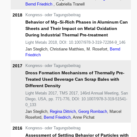
Bernd Friedrich
, Gabriella Tranell
2018
Kongress- oder Tagungsbeitrag
Behavior of Mg–Si-Rich Phases in Aluminum Can
Sheets and Their Impact on Metal Oxidation
During Industrial Thermal Pre-treatment
Light Metals 2018, DOI: 10.1007/978-3-319-72284-9_146
Jan Steglich, Christiane Matthies, M. Rosefort,
Bernd
Friedrich
2017
Kongress- oder Tagungsbeitrag
Dross Formation Mechanisms of Thermally Pre-
Treated Used Beverage Can Scrap Bales with
Different Density
Light Metals 2017, TMS 2017, 146rd Annual Meeting, San
Diego, USA, pp. 771-776, DOI: 10.1007/978-3-319-51541-
0_133
Jan Steglich,
Regina Dittrich
,
Georg Rombach
, Marcel
Roseford,
Bernd Friedrich
, Anne Pichat
2016
Kongress- oder Tagungsbeitrag
Assessment of Settling Behavior of Particles with