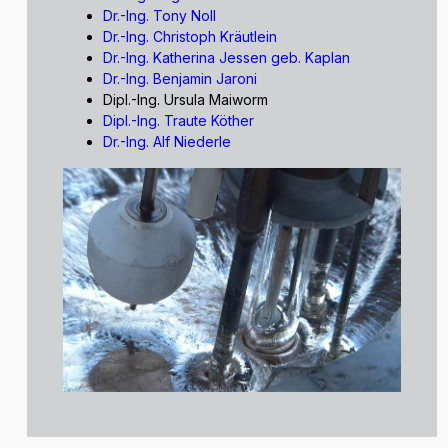
Dr.-Ing. Tony Noll
Dr.-Ing. Christoph Kräutlein
Dr.-Ing. Katherina Jessen geb. Kaplan
Dr.-Ing. Benjamin Jaroni
Dipl.-Ing. Ursula Maiworm
Dipl.-Ing. Traute Köther
Dr.-Ing. Alf Niederle