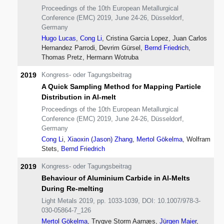
Proceedings of the 10th European Metallurgical
Conference (EMC) 2019, June 24-26, Düsseldorf,
Germany
Hugo Lucas
,
Cong Li
, Cristina Garcia Lopez, Juan Carlos
Hernandez Parrodi, Devrim Gürsel,
Bernd Friedrich
,
Thomas Pretz, Hermann Wotruba
2019
Kongress- oder Tagungsbeitrag
A Quick Sampling Method for Mapping Particle
Distribution in Al-melt
Proceedings of the 10th European Metallurgical
Conference (EMC) 2019, June 24-26, Düsseldorf,
Germany
Cong Li
,
Xiaoxin (Jason) Zhang
,
Mertol Gökelma
, Wolfram
Stets,
Bernd Friedrich
2019
Kongress- oder Tagungsbeitrag
Behaviour of Aluminium Carbide in Al-Melts
During Re-melting
Light Metals 2019, pp. 1033-1039, DOI: 10.1007/978-3-
030-05864-7_126
Mertol Gökelma
, Trygve Storm Aarnæs,
Jürgen Maier
,