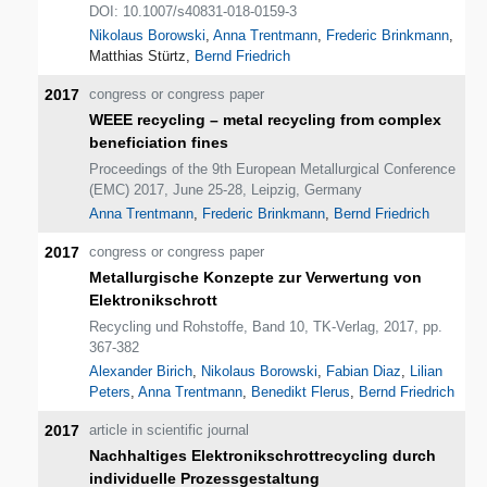
DOI: 10.1007/s40831-018-0159-3
Nikolaus Borowski
,
Anna Trentmann
,
Frederic Brinkmann
,
Matthias Stürtz,
Bernd Friedrich
2017
congress or congress paper
WEEE recycling – metal recycling from complex
beneficiation fines
Proceedings of the 9th European Metallurgical Conference
(EMC) 2017, June 25-28, Leipzig, Germany
Anna Trentmann
,
Frederic Brinkmann
,
Bernd Friedrich
2017
congress or congress paper
Metallurgische Konzepte zur Verwertung von
Elektronikschrott
Recycling und Rohstoffe, Band 10, TK-Verlag, 2017, pp.
367-382
Alexander Birich
,
Nikolaus Borowski
,
Fabian Diaz
,
Lilian
Peters
,
Anna Trentmann
,
Benedikt Flerus
,
Bernd Friedrich
2017
article in scientific journal
Nachhaltiges Elektronikschrottrecycling durch
individuelle Prozessgestaltung