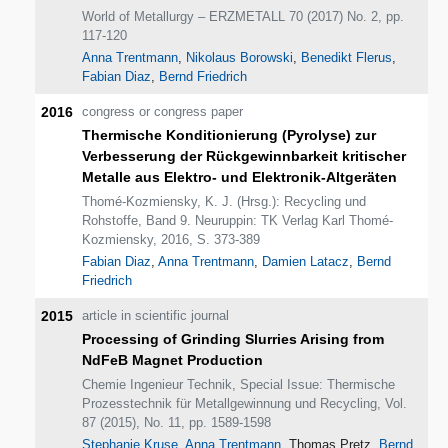
World of Metallurgy – ERZMETALL 70 (2017) No. 2, pp.
117-120
Anna Trentmann
,
Nikolaus Borowski
,
Benedikt Flerus
,
Fabian Diaz
,
Bernd Friedrich
2016
congress or congress paper
Thermische Konditionierung (Pyrolyse) zur
Verbesserung der Rückgewinnbarkeit kritischer
Metalle aus Elektro- und Elektronik-Altgeräten
Thomé-Kozmiensky, K. J. (Hrsg.): Recycling und
Rohstoffe, Band 9. Neuruppin: TK Verlag Karl Thomé-
Kozmiensky, 2016, S. 373-389
Fabian Diaz
,
Anna Trentmann
,
Damien Latacz
,
Bernd
Friedrich
2015
article in scientific journal
Processing of Grinding Slurries Arising from
NdFeB Magnet Production
Chemie Ingenieur Technik, Special Issue: Thermische
Prozesstechnik für Metallgewinnung und Recycling, Vol.
87 (2015), No. 11, pp. 1589-1598
Stephanie Kruse
,
Anna Trentmann
, Thomas Pretz,
Bernd