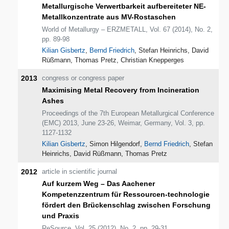
Metallurgische Verwertbarkeit aufbereiteter NE-
Metallkonzentrate aus MV-Rostaschen
World of Metallurgy – ERZMETALL, Vol. 67 (2014), No. 2,
pp. 89-98
Kilian Gisbertz
,
Bernd Friedrich
, Stefan Heinrichs, David
Rüßmann, Thomas Pretz, Christian Knepperges
2013
congress or congress paper
Maximising Metal Recovery from Incineration
Ashes
Proceedings of the 7th European Metallurgical Conference
(EMC) 2013, June 23-26, Weimar, Germany, Vol. 3, pp.
1127-1132
Kilian Gisbertz
, Simon Hilgendorf,
Bernd Friedrich
, Stefan
Heinrichs, David Rüßmann, Thomas Pretz
2012
article in scientific journal
Auf kurzem Weg – Das Aachener
Kompetenzzentrum für Ressourcen-technologie
fördert den Brückenschlag zwischen Forschung
und Praxis
ReSource, Vol. 25 (2012), No. 2, pp. 29-31