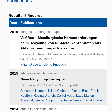
Publications
Results: 7 Records
Year
Publications
2015
congress or congress paper
VeMRec – Metallurgische Herausforderungen
beim Recycling von NE-Metallkonzentraten aus
Abfallverbrennungs-Rostasche
Berliner Konferenz Mineralische Nebenprodukte & Abfälle,
04.-05.05.2015, Berlin
Kilian Gisbertz
,
Bernd Friedrich
2015
article in scientific journal
Neue Recycling-Konzepte
ReSource, Vol. 28 (2015), No. 3, pp.9-18
Christoph Kemper
,
Kilian Gisbertz
,
Florian Binz
,
Frank
Kaußen
,
Regina Dittrich
,
Daniel Voßenkaul
,
Marion
Thoraval
,
Srecko Stopic
,
Stephanie Kruse
,
Bernd Friedrich
2014
article in scientific journal