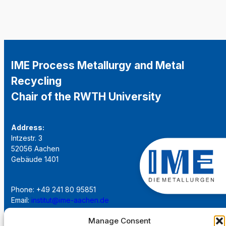
IME Process Metallurgy and Metal
Recycling
Chair of the RWTH University
Address:
Intzestr. 3
52056 Aachen
Gebäude 1401
Phone: +49 241 80 95851
Email:
institut@ime-aachen.de
URL:
www.metallurgie.rwth-aachen.de
Manage Consent