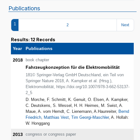
Publications
1
2
Next
Results: 12 Records
Year
Publications
2018
book chapter
Fahrzeugkonzeption für die Elektromobilität
181© Springer-Verlag GmbH Deutschland, ein Teil von
Springer Nature 2018, A. Kampker et al. (Hrsg.),
Elektromobilität, https://doi.org/10.1007/978-3-662-53137-
2_5
D. Morche, F. Schmitt, K. Genuit, O. Elsen, A. Kampker,
C. Deutskens, S. Wessel, H. H. Heimes, M. Swist, A.
Maue, A. vom Hemdt, C. Lienemann, A.Haunreiter,
Bernd
Friedrich
,
Matthias Vest
,
Tim Georgi-Maschler
, A. Hollah:
W. Honggang
2013
congress or congress paper