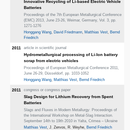
Innovative Recycling of Li-based Electric Vehicle
Batteries
Proceedings of the 7th European Metallurgical Conference
(EMC) 2013, June 23-26, Weimar, Germany, Vol. 3, pp.
1271-1276
Honggang Wang
,
David Friedmann
,
Matthias Vest
,
Bernd
Friedrich
2011
article in scientific journal
Hydrometallurgical processing of Li-Ion battery
scrap from electric vehicles
Proceedings of European Metallurgical Conference 2011,
June 26-29, Düsseldorf, pp. 1033-1052
Honggang Wang
,
Matthias Vest
,
Bernd Friedrich
2011
congress or congress paper
Slag Design for Lithium Recovery from Spent
Batteries
Slags and Fluxes in Modern Metallurgy: Proceedings of
the International Workshop on Metal-Slag Interaction.
September 14th to 19th 2010 in Yalta, Crimea – Ukraine
Matthias Vest
, J. Zervos, R. Weyhe,
Bernd Friedrich