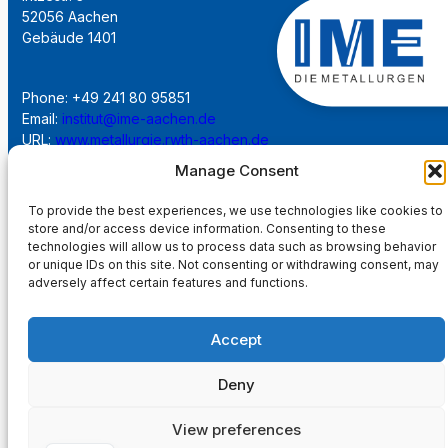
52056 Aachen
Gebäude 1401
Phone: +49 241 80 95851
Email:
institut@ime-aachen.de
URL:
www.metallurgie.rwth-aachen.de
Manage Consent
Social Network:
To provide the best experiences, we use technologies like cookies to
store and/or access device information. Consenting to these
technologies will allow us to process data such as browsing behavior
or unique IDs on this site. Not consenting or withdrawing consent, may
adversely affect certain features and functions.
Imprint
Accept
Privacy Policy
Deny
Main Page
View preferences